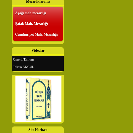
Mezarlıklarımız
Aşağı mah mezarlığı
Şafak Mah. Mezarlığı
Cumhuriyet Mah. Mezarlığı
Videolar
Ömerli Tanıtım
Tahsin AKGÜL
Site Haritası