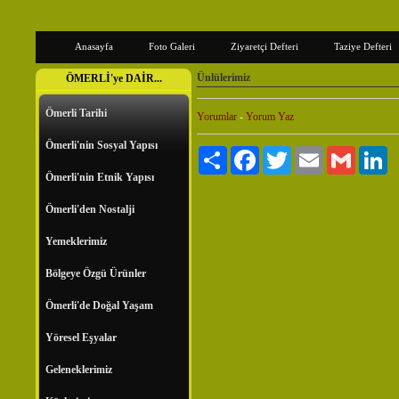
Anasayfa
Foto Galeri
Ziyaretçi Defteri
Taziye Defteri
Ünlülerimiz
ÖMERLİ'ye DAİR...
Ömerli Tarihi
Yorumlar
-
Yorum Yaz
Ömerli'nin Sosyal Yapısı
Paylaş
Facebook
Twitter
Email
Gmail
Li
Ömerli'nin Etnik Yapısı
Ömerli'den Nostalji
Yemeklerimiz
Bölgeye Özgü Ürünler
Ömerli'de Doğal Yaşam
Yöresel Eşyalar
Geleneklerimiz